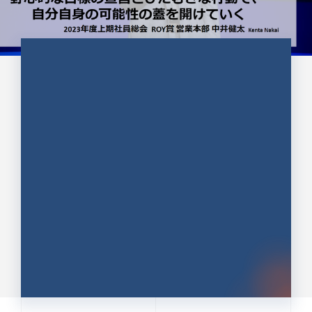
CULTURE 37
野心的な目標の宣言とひたむきな
行動で、自分自身の可能性の蓋を
開けていく ｜2023年度上期社...
中井 健太（なかい けんた）（PR TIMES 第二営業本
部副部長）
DATE:2024.01.17
セールス
新卒 総合職
社員インタビュー
PR TIMES